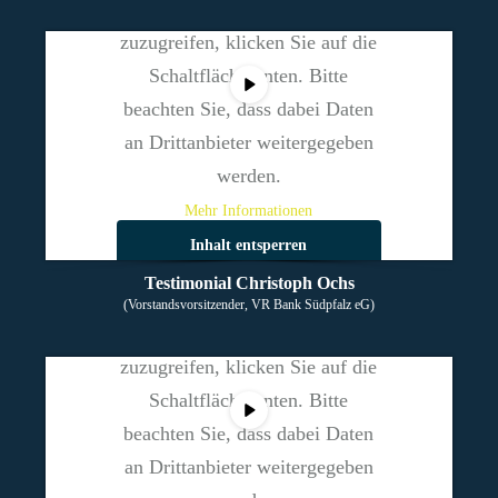
Um auf den eigentlichen Inhalt
zuzugreifen, klicken Sie auf die
Schaltfläche unten. Bitte
beachten Sie, dass dabei Daten
an Drittanbieter weitergegeben
werden.
Mehr Informationen
Inhalt entsperren
Sie sehen gerade einen
Testimonial Christoph Ochs
Erforderlichen Service
Platzhalterinhalt von
Vimeo
.
(Vorstandsvorsitzender, VR Bank Südpfalz eG)
akzeptieren und Inhalte
Um auf den eigentlichen Inhalt
entsperren
zuzugreifen, klicken Sie auf die
Schaltfläche unten. Bitte
beachten Sie, dass dabei Daten
an Drittanbieter weitergegeben