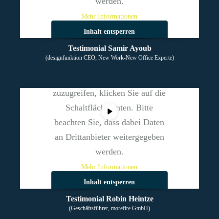
werden.
Mehr Informationen
Inhalt entsperren
Sie sehen gerade einen
Testimonial Samir Ayoub
Erforderlichen Service
(designfunktion CEO, New Work-New Office Experte)
Platzhalterinhalt von
Vimeo
.
akzeptieren und Inhalte
entsperren
Um auf den eigentlichen Inhalt
zuzugreifen, klicken Sie auf die
Schaltfläche unten. Bitte
beachten Sie, dass dabei Daten
an Drittanbieter weitergegeben
werden.
Mehr Informationen
Inhalt entsperren
Testimonial Robin Heintze
Erforderlichen Service
(Geschäftsführer, morefire GmbH)
akzeptieren und Inhalte